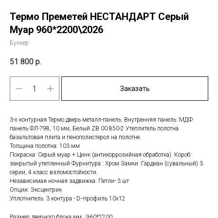
Термо Преметей НЕСТАНДАРТ Серый
Муар 960*2200\2026
Бункер
51 800
р.
Заказать
3-х контурная Термо дверь металл-панель. Внутренняя панель :МДФ
панель ФЛ-798, 10 мм, Белый ZB 00 850-2 Утеплитель полотна
базальтовая плита и пенополистерол на полотне.
Толщина полотна: 103 мм
Покраска: Серый муар + Цинк (антикоррозийная обработка). Короб:
закрытый утепленный Фурнитура : Хром Замки :Гардиан (сувальный) 3
серии, 4 класс взломостойкости.
Независимая ночная задвижка. Петли- 3 шт
Опции: Эксцентрик
Уплотнитель: 3 контура - D--профиль 10х12
Размер дверного блока мм,: 960*2200