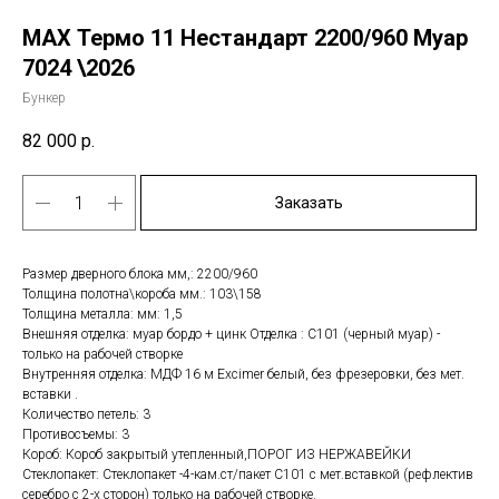
MAX Термо 11 Нестандарт 2200/960 Муар
7024 \2026
Бункер
82 000
р.
Заказать
Размер дверного блока мм,: 2200/960
Толщина полотна\короба мм.: 103\158
Толщина металла: мм: 1,5
Внешняя отделка: муар бордо + цинк Отделка : С101 (черный муар) -
только на рабочей створке
Внутренняя отделка: МДФ 16 м Еxcimer белый, без фрезеровки, без мет.
вставки .
Количество петель: 3
Противосъемы: 3
Короб: Короб закрытый утепленный,ПОРОГ ИЗ НЕРЖАВЕЙКИ
Стеклопакет: Стеклопакет -4-кам.ст/пакет С101 с мет.вставкой (рефлектив
серебро с 2-х сторон) только на рабочей створке.