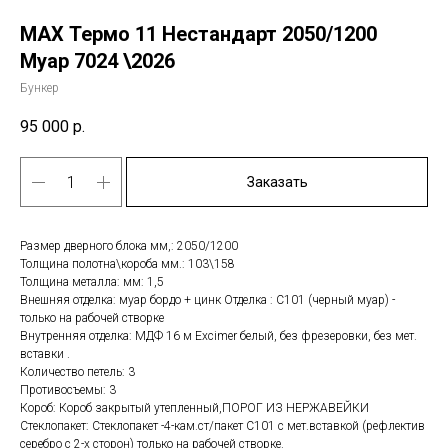
MAX Термо 11 Нестандарт 2050/1200
Муар 7024 \2026
Бункер
95 000
р.
Заказать
Размер дверного блока мм,: 2050/1200
Толщина полотна\короба мм.: 103\158
Толщина металла: мм: 1,5
Внешняя отделка: муар бордо + цинк Отделка : С101 (черный муар) -
только на рабочей створке
Внутренняя отделка: МДФ 16 м Еxcimer белый, без фрезеровки, без мет.
вставки .
Количество петель: 3
Противосъемы: 3
Короб: Короб закрытый утепленный,ПОРОГ ИЗ НЕРЖАВЕЙКИ
Стеклопакет: Стеклопакет -4-кам.ст/пакет С101 с мет.вставкой (рефлектив
серебро с 2-х сторон) только на рабочей створке.