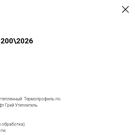
200\2026
 утепленный. Термопрофиль по
фт Грей Утеплитель
 обработка).
ти.