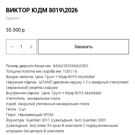
ВИКТОР ЮДМ 8019\2026
Евроопт
55 300
р.
Заказать
Размер дверного блока мм.: 860х2050\960х2050
Толщина полотна мм.\короба.мм: 100\116
Выкрас металла: Цинк. Грунт + Муар 8019 AkzoNobel
Наружная отделка:: ШТАМП давление наружу + 2-х камерный стеклопакет
(зеркальный) решетка снаружи
Внутренняя отделка:: Цинк. Грунт + Муар 8019 AkzoNobel
Утеплитель:: минеральная плита
Короб: Закрытый утепленный минеральная плита
Петли:: 3 шт
Порог: Нержавеющий ХРОМ
Фурнитура: Guardian 3011 (сувальдный, 3кл) Guardian 3001
(сувальдный, 3кл) апекс 93 хром В комплекте С подпружиненными
шторками.Эксцентрик В комплекте