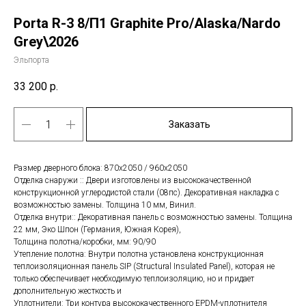
Porta R-3 8/П1 Graphite Pro/Alaska/Nardo
Grey\2026
Эльпорта
33 200
р.
Заказать
Размер дверного блока: 870х2050 / 960х2050
Отделка снаружи :: Двери изготовлены из высококачественной
конструкционной углеродистой стали (08пс). Декоративная накладка с
возможностью замены. Толщина 10 мм, Винил.
Отделка внутри:: Декоративная панель с возможностью замены. Толщина
22 мм, Эко Шпон (Германия, Южная Корея),
Толщина полотна/коробки, мм: 90/90
Утепление полотна: Внутри полотна установлена конструкционная
теплоизоляционная панель SIP (Structural Insulated Panel), которая не
только обеспечивает необходимую теплоизоляцию, но и придает
дополнительную жесткость и
Уплотнители: Три контура высококачественного EPDM-уплотнителя