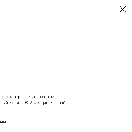
Короб закрытый утепленный).
рный кварц 999-2, молдинг черный
 мм.