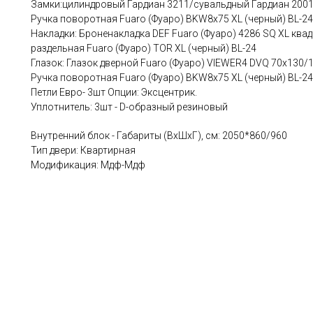
Замки:цилиндровый Гардиан 3211/сувальдный Гардиан 2001 Ц
Ручка поворотная Fuaro (Фуаро) BKW8x75 XL (черный) BL-24
Накладки: Броненакладка DEF Fuaro (Фуаро) 4286 SQ XL квад
раздельная Fuaro (Фуаро) TOR XL (черный) BL-24
Глазок: Глазок дверной Fuaro (Фуаро) VIEWER4 DVQ 70х130/1
Ручка поворотная Fuaro (Фуаро) BKW8x75 XL (черный) BL-24
Петли Евро- 3шт Опции: Эксцентрик.
Уплотнитель: 3шт - D-образный резиновый
Внутренний блок - Габариты (ВхШхГ), см: 2050*860/960
Тип двери: Квартирная
Модификация: Мдф-Мдф