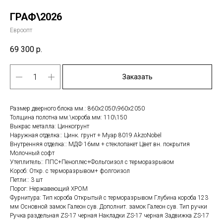
ГРАФ\2026
Евроопт
69 300
р.
Заказать
Размер дверного блока мм.: 860х2050\960х2050
Толщина полотна мм.\короба.мм: 110\150
Выкрас металла: Цинкогрунт
Наружная отделка:: Цинк. грунт + Муар 8019 AkzoNobel
Внутренняя отделка:: МДФ 16мм + стеклопакет Цвет вн. покрытия
Молочный софт
Утеплитель:: ППС+Пеноплес+Фольгоизол с терморазрывом
Короб: Откр. с терморазрывом+ фолгоизол
Петли:: 3 шт
Порог: Нержавеющий ХРОМ
Фурнитура: Тип короба Открытый с терморазрывом Глубина короба 123
мм Основной замок Галеон сув. Дополнит. замок Галеон сув. Тип ручки
Ручка раздельная ZS-17 черная Накладки ZS-17 черная Задвижка ZS-17