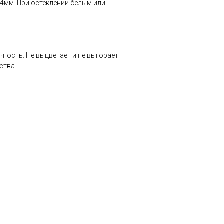
 4мм. При остеклении белым или
ность. Не выцветает и не выгорает
ства.