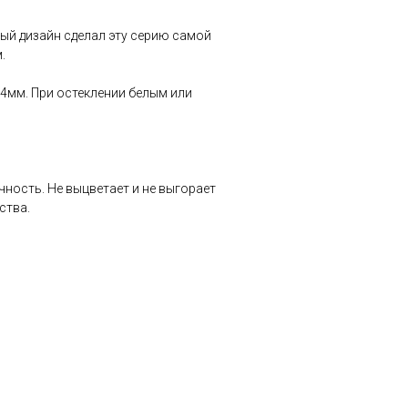
ный дизайн сделал эту серию самой
.
 4мм. При остеклении белым или
ность. Не выцветает и не выгорает
ства.