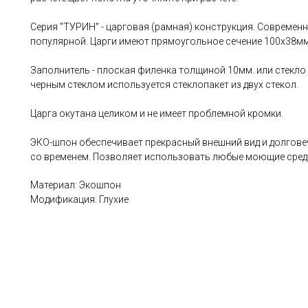
Серия "ТУРИН" - царговая (рамная) конструкция. Современ
популярной. Царги имеют прямоугольное сечение 100х38мм
Заполнитель - плоская филенка толщиной 10мм. или стекло
черным стеклом используется стеклопакет из двух стекол.
Царга окутана целиком и не имеет проблемной кромки.
ЭКО-шпон обеспечивает прекрасный внешний вид и долговеч
со временем. Позволяет использовать любые моющие сред
Материал: Экошпон
Модификация: Глухие