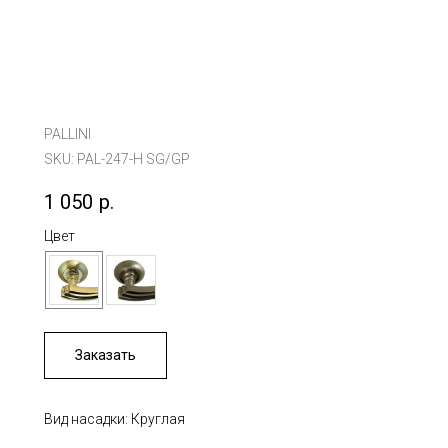
PALLINI
SKU:
PAL-247-H SG/GP
1 050
р.
Цвет
Заказать
Вид насадки: Круглая