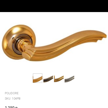
POLIDORE
SKU:
104PB
1 250
р.