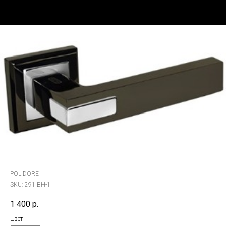
POLIDORE
SKU:
291 BH-1
1 400
р.
Цвет