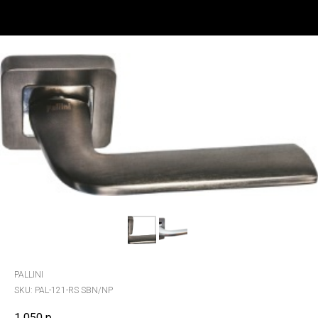
PALLINI
SKU:
PAL-121-RS SBN/NP
1 050
р.