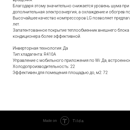
Благодаря этому значительно снижается уровень шума при
дополнительная электроэнергия, а охлаждение и обогрев п
Высочайшее качество компрессоров LG позволяет предлага
лет.
Запатентованное покрытие теплообменник внешнего блока «
кондиционера более эффективной.
Инверторная технология: Да
Тип хладагента: R410А
Управление c мобильного приложения по Wi: Да, встроенно
Холодопроизводительность: 22
Эффективен для помещения площадью до, м2: 72
Tilda
Made on