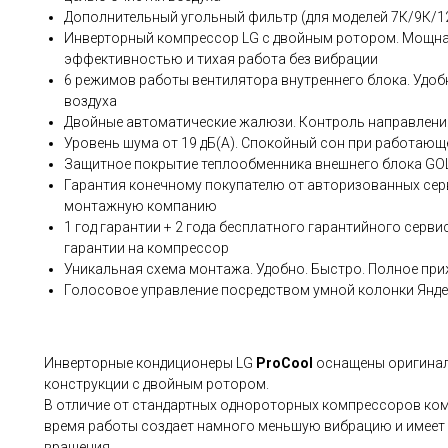
Дополнительный угольный фильтр (для моделей 7К/9К/1
Инверторный компрессор LG с двойным ротором. Мощна
эффективностью и тихая работа без вибрации
6 режимов работы вентилятора внутреннего блока. Удоб
воздуха
Двойные автоматические жалюзи. Контроль направления
Уровень шума от 19 дБ(А). Спокойный сон при работаю
Защитное покрытие теплообменника внешнего блока GOL
Гарантия конечному покупателю от авторизованных сер
монтажную компанию
1 год гарантии + 2 года бесплатного гарантийного сервис
гарантии на компрессор
Уникальная схема монтажа. Удобно. Быстро. Полное приж
Голосовое управление посредством умной колонки Яндек
Инверторные кондиционеры LG
ProCool
оснащены оригина
конструкции с двойным ротором.
В отличие от стандартных однороторных компрессоров ко
время работы создает намного меньшую вибрацию и имеет
вращения.