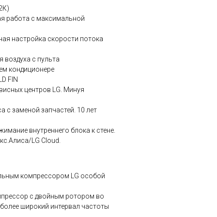
2К)
я работа с максимальной
ная настройка скорости потока
 воздуха с пульта
щем кондиционере
D FIN
висных центров LG. Минуя
а с заменой запчастей. 10 лет
имание внутреннего блока к стене.
с.Алиса/LG Cloud.
льным компрессором LG особой
мпрессор с двойным ротором во
 более широкий интервал частоты