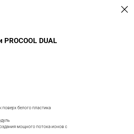
ии PROCOOL DUAL
к поверх белого пластика
одуль
 создания мощного потока ионов с