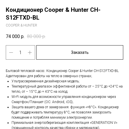
Кондиционер Cooper & Hunter CH-
S12FTXD-BL
COOPER & HUNTER
74 000
р.
80 000
р.
Заказать
Бытовой тепловой насос. Кондиционер Cooper & Hunter CH-S12FTXD-BL
Адаптирован для работы на тепло в северных странах;
Ультрасовременная дизайнерская модель;
Температурный диапазон эффективной работы от – 25°С до +24°С на
тепло, от – 15°С до + 43°С на холод;
Wi-Fi модуль для возможности управления кондиционером через
Смартфон/Планшет (ОС: Android, iOS);
Защита вашего дома от замерзания: функция «+8°С». Кондиционер
будет поддерживать температуру 8°С, не позволяя заморозить
помещение и потребляя минимум электроэнергии.
Премиальная энергосберегающая комплектация «GENERATION V»
(повышенный контроль качества сборки и материалов);