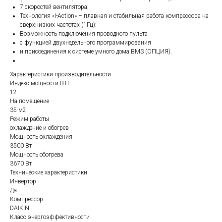
7 скоростей вентилятора;
Технология «I-Action» – плавная и стабильная работа компрессора на
сверхнизких частотах (1Гц);
Возможность подключения проводного пульта
с функцией двухнедельного программирования
и присоединения к системе умного дома BMS (ОПЦИЯ).
Характеристики производительности
Индекс мощности BTE
12
На помещение
35 м2
Режим работы
охлаждение и обогрев
Мощность охлаждения
3500 Вт
Мощность обогрева
3670 Вт
Технические характеристики
Инвертор
Да
Компрессор
DAIKIN
Класс энергоэффективности