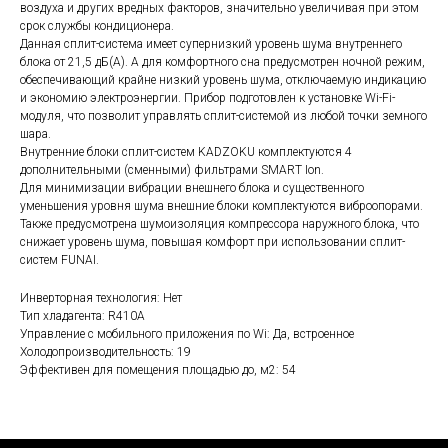
воздуха и других вредных факторов, значительно увеличивая при этом
срок службы кондиционера.
Данная сплит-система имеет супернизкий уровень шума внутреннего
блока от 21,5 дБ(А). А для комфортного сна предусмотрен ночной режим,
обеспечивающий крайне низкий уровень шума, отключаемую индикацию
и экономию электроэнергии. Прибор подготовлен к установке Wi-Fi-
модуля, что позволит управлять сплит-системой из любой точки земного
шара.
Внутренние блоки сплит-систем KADZOKU комплектуются 4
дополнительными (сменными) фильтрами SMART Ion.
Для минимизации вибрации внешнего блока и существенного
уменьшения уровня шума внешние блоки комплектуются виброопорами.
Также предусмотрена шумоизоляция компрессора наружного блока, что
снижает уровень шума, повышая комфорт при использовании сплит-
систем FUNAI.
Инверторная технология: Нет
Тип хладагента: R410А
Управление c мобильного приложения по Wi: Да, встроенное
Холодопроизводительность: 19
Эффективен для помещения площадью до, м2: 54