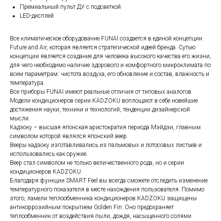
Премиальный пульт ДУ с подсветкой
LED-дисплей
Все климатическое оборудование FUNAI создается в единой концепции
Future and Air, которая является стратегической идеей бренда. Сутью
концепции является создание для человека высокого качества его жизни,
для чего необходимо наличие здорового и комфортного микроклимата по
всем параметрам: чистота воздуха, его обновление и состав, влажность и
температура.
Все приборы FUNAI имеют реальные отличия от типовых аналогов.
Модели кондиционеров серии KADZOKU воплощают в себе новейшие
достижения науки, техники и технологий, тенденции дизайнерской
мысли.
Кадзоку – высшая японская аристократия периода Мэйдзи, главным
символом которой являлся японский веер.
Вееры кадзоку изготавливались из пальмовых и лотосовых листьев и
использовались как оружие.
Веер стал символом не только величественного рода, но и серии
кондиционеров KADZOKU.
Благодаря функции SMART Feel вы всегда сможете отследить изменение
температурного показателя в месте нахождения пользователя. Помимо
этого, ламели теплообменника кондиционеров KADZOKU защищены
антикоррозийным покрытием Golden Fin. Оно предохраняет
теплообменник от воздействия пыли, дождя, насыщенного солями