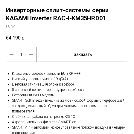
Инверторные сплит-системы серии
KAGAMI Inverter RAC-I-KM35HP.D01
FUNAI
64 190
р.
Заказать
Класс энергоэффективности EU ERP A++
Низкий уровень шума от 19 дБ(А)
Цветовая стилизация блока (серебро)
5 скоростей вентилятора внутреннего блока
Встроенный Wi-Fi модуль
SMART Soft Breeze - Внешние жалюзи особой формы с перфорацией
создают деликатный обдув для максимального комфорта
пользователя
Стабильная работа на нагрев до -25 °С
4 дополнительных фильтра SMART Ion
SMART Air — автоматическое управление потоком воздуха в четырех
направлениях