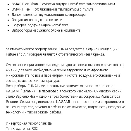
SMART Ice Clean — очистка внутреннего блока замораживанием
SMART Feel — отслеживание температуры с пульта
Дополнительная шумоизоляция компрессора
Защитная накладка на вентили
Подогрев поддона наружного блока
Виброопоры наружного блока в комплекте
се климатическое оборудование FUNAI создается в единой концепции
Future and Air, которая является стратегической идеей бренда.
Сутью концепции является создание для человека высокого качества его
жизни, для чего необходимо наличие здорового и комфортного
микроклимата по всем параметрам: чистота воздуха, его обновление и
состав, влажность и температура.
Все приборы FUNAI имеют реальные отличия от типовых аналогов.
KAGAMI (Кага́ми) – в переводе с японского «зеркало». Символом серии
стало Зеркало Ята – одно из трёх божественных сокровищ Императора
Японии. Серия кондиционеров KAGAMI станет настоящим сокровищем в
вашем интерьере, сочетая в себе высокое качество, надёжность, передовые
технологии и тихий режим работы.
Инверторная технология: Да
Тип хладагента: R32