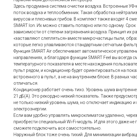
Здесь продумана система очистки воздуха. Встроенные У
поток воздуха и теплообменник. Такая обработка нейтрализ
вирусов и плесневых грибов. В комплект также входят 4 см
SMART Ion. Их можно ставить попарно или по одному. Срок 
зависимости от степени загрязнения воздуха. Принцип их р
«заставляют слепляться» вместе микрочастицы пыли, обра
которые легко улавливаются стандартным сетчатым фильт
Функция SMART Air обеспечивает автоматическое управлен
направлениях, а благодаря функции SMART Feel вы всегда 
температурного показателя в месте нахождения пользоват
пульт рядом, и кондиционер будет ориентироваться на пока
встроенного в пульт, а не на внутреннем блоке. В разных 
отличаться.
Кондиционер работает очень тихо. Уровень шума внутренн
21 дБ(А). Это рекордно низкий показатель. Также предусмо
не только низкий уровень шума, но отключает индикацию и
электроэнергии.
Если вам удобно управлять микроклиматом удаленно, чере
приобрести специальный Wi-Fi-модуль. И для этого даже не
сможете подключить все самостоятельно.
Наружный блок тоже очень тихий. Для минимизации вибрац