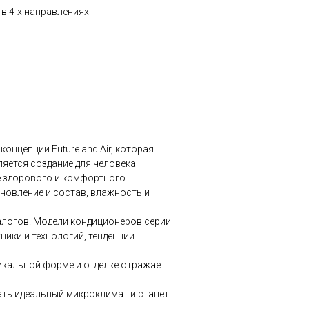
в 4-х направлениях
онцепции Future and Air, которая
ляется создание для человека
е здорового и комфортного
бновление и состав, влажность и
алогов. Модели кондиционеров серии
ики и технологий, тенденции
икальной форме и отделке отражает
ть идеальный микроклимат и станет