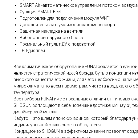
SMART Air -автоматическое управление потоком воздуха 
Функция SMART Feel
Подготовлен для подключения модуля Wi-Fi
Дополнительная шумоизоляция компрессора
Защитная накладка на вентили
Виброопоры наружного блока
Премиальный пульт ДУ с подсветкой
LED-дисплей
Все климатическое оборудование FUNAI создается в единой к
является стратегической идеей бренда. Сутью концепции яв
высокого качества его жизни, для чего необходимо наличи
микроклимата по всем параметрам: чистота воздуха, его о
температура.
Все приборы FUNAI имеют реальные отличия от типовых ан
SHOGUN воплощают в себе новейшие достижения науки, техн
дизайнерской мысли.
Кабуто – это шлем японских воинов, который благодаря ун
индивидуальный стиль своего обладателя.
Кондиционер SHOGUN в эффектном дизайне позволят созда
гармоничным дополнением интерьера.