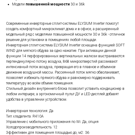
Модели
повышенной мощности
30 и 36k
Современные инверторные сплит-системы ELYSIUM Inverter помогут
создать комфортный микроклимат дома и в офисе, а расширенный
модельный ряд с моделями повышенной мощности 30 и 36k - отличное
решение для установки в помещениях любой площади.
Инверторная сплит-система ELYSIUM Inverter оснащена функцией SOFT
WIND для мягкого обдува за одно нажатие. При активации данной
функции 14 перфорированных вертикальных жалюзи выстраиваются
перпендикулярно потоку воздуха, 868 микроотверстий рассеивают
интенсивный поток воздуха, превращая его в плавное и объемное
движение воздушной массы. Рассеянный поток мягко обволакивает,
позволяет избежать прямого обдува и равномерно поддерживать
температуру во всём объеме помещения.
Стильный дизайн внутреннего блока позволит уставить кондиционер в
любом интерьере, а эргономичный пульт ДУ и LED-дисплей добавят
удобства в управлении устройством.
Инверторная технология: Да
Тип хладагента: R410А
Управление c мобильного приложения по Wi: Да, опция
Холодопроизводительность: 12
Эффективен для помещения площадью до, м2: 36