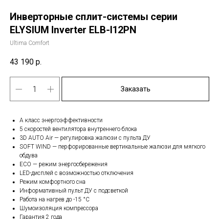
Инверторные сплит-системы серии
ELYSIUM Inverter ELB-I12PN
Ultima Comfort
43 190
р.
Заказать
А класс энергоэффективности
5 скоростей вентилятора внутреннего блока
3D AUTO Air — регулировка жалюзи с пульта ДУ
SOFT WIND — перфорированные вертикальные жалюзи для мягкого
обдува
ЕСО — режим энергосбережения
LED-дисплей с возможностью отключения
Режим комфортного сна
Информативный пульт ДУ с подсветкой
Работа на нагрев до -15 °С
Шумоизоляция компрессора
Гарантия 2 года