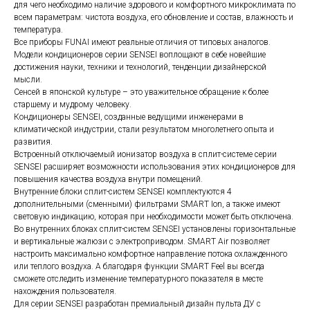
для чего необходимо наличие здорового и комфортного микроклимата по
всем параметрам: чистота воздуха, его обновление и состав, влажность и
температура.
Все приборы FUNAI имеют реальные отличия от типовых аналогов.
Модели кондиционеров серии SENSEI воплощают в себе новейшие
достижения науки, техники и технологий, тенденции дизайнерской
мысли.
Сенсей в японской культуре – это уважительное обращение к более
старшему и мудрому человеку.
Кондиционеры SENSEI, созданные ведущими инженерами в
климатической индустрии, стали результатом многолетнего опыта и
развития.
Встроенный отключаемый ионизатор воздуха в сплит-системе серии
SENSEI расширяет возможности использования этих кондиционеров для
повышения качества воздуха внутри помещений.
Внутренние блоки сплит-систем SENSEI комплектуются 4
дополнительными (сменными) фильтрами SMART Ion, а также имеют
световую индикацию, которая при необходимости может быть отключена.
Во внутренних блоках сплит-систем SENSEI установлены горизонтальные
и вертикальные жалюзи с электроприводом. SMART Air позволяет
настроить максимально комфортное направление потока охлажденного
или теплого воздуха. А благодаря функции SMART Feel вы всегда
сможете отследить изменение температурного показателя в месте
нахождения пользователя.
Для серии SENSEI разработан премиальный дизайн пульта ДУ с