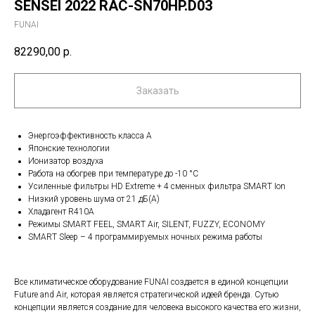
SENSEI 2022 RAC-SN70HP.D03
FUNAI
82290,00
р.
Заказать
Энергоэффективность класса А
Японские технологии
Ионизатор воздуха
Работа на обогрев при температуре до -10 °С
Усиленные фильтры HD Extreme + 4 сменных фильтра SMART Ion
Низкий уровень шума от 21 дБ(А)
Хладагент R410А
Режимы SMART FEEL, SMART Air, SILENT, FUZZY, ECONOMY
SMART Sleep – 4 программируемых ночных режима работы
Все климатическое оборудование FUNAI создается в единой концепции
Future and Air, которая является стратегической идеей бренда. Сутью
концепции является создание для человека высокого качества его жизни,