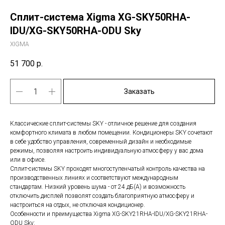
Сплит-система Xigma XG-SKY50RHA-
IDU/XG-SKY50RHA-ODU Sky
XIGMA
51 700
р.
Заказать
Классические сплит-системы SKY - отличное решение для создания
комфортного климата в любом помещении. Кондиционеры SKY сочетают
в себе удобство управления, современный дизайн и необходимые
режимы, позволяя настроить индивидуальную атмосферу у вас дома
или в офисе.
Сплит-системы SKY проходят многоступенчатый контроль качества на
производственных линиях и соответствуют международным
стандартам. Низкий уровень шума - от 24 дБ(А) и возможность
отключить дисплей позволят создать благоприятную атмосферу и
настроиться на отдых, не отключая кондиционер.
Особенности и преимущества Xigma XG-SKY21RHA-IDU/XG-SKY21RHA-
ODU Sky: