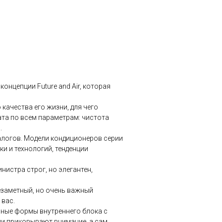
онцепции Future and Air, которая
качества его жизни, для чего
та по всем параметрам: чистота
.
алогов. Модели кондиционеров серии
ки и технологий, тенденции
инистра строг, но элегантен,
незаметный, но очень важный
вас.
енные формы внутреннего блока с
ли приковывают внимание, а сам