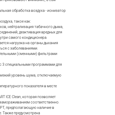
льная обработка воздуха - ионизатор
здуха, такое как:
хов, нейтрализация табачного дыма,
оединений, деактивация вредных для
утри самого кондиционера.
ется нагрузка на органы дыхания
ться с заболеваниями.
ительными (сменными) фильтрами
 с 3 специальными программами для
низкий уровень шума, отключаемую
мпературного показателя в месте
T ICE Clean, которая позволяет
 замораживанием соответственно.
EPT, предполагающую наличие в
е. Также предусмотрена