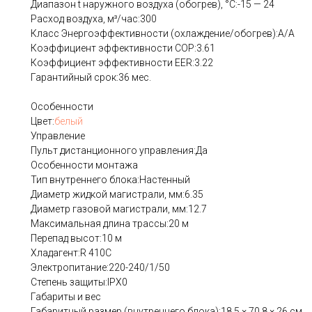
Диапазон t наружного воздуха (обогрев), °C:-15 — 24
Расход воздуха, м³/час:300
Класс Энергоэффективности (охлаждение/обогрев):A/A
Коэффициент эффективности COP:3.61
Коэффициент эффективности EER:3.22
Гарантийный срок:36 мес.
Особенности
Цвет:
белый
Управление
Пульт дистанционного управления:Да
Особенности монтажа
Тип внутреннего блока:Настенный
Диаметр жидкой магистрали, мм:6.35
Диаметр газовой магистрали, мм:12.7
Максимальная длина трассы:20 м
Перепад высот:10 м
Хладагент:R 410C
Электропитание:220-240/1/50
Степень защиты:IPX0
Габариты и вес
Габаритный размер (внутреннего блока):18.5 × 70.8 × 26 см