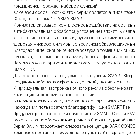
кондиционер поражает набором функций.
Ключевой особенностью этой серии является антибактериа
"Холодная плазма" PLASMA SMART.
Ионизатор оказывает комплексное воздействие на состав во
антибактериальная обработка, устранение неприятных запа
устранение токсичных газов и других опасных химических с
здоровья микроорганизмов, со временем образующихся вн
Благодаря интенсивной очистке воздуха в помещении снижа
человека, что помогает организму более эффективно боро
Помимо ионизатора кондиционер комплектуется 4 дополн
SMART ION.
Для комфортного сна предусмотрена функция SMART Sleep
создания наиболее комфортных условий для сна и отдыха.
Индивидуальная настройка ночного режима обеспечивает 
индикацию и экономию электроэнергии.
В дневное время вы всегда сможете отследить изменение те
нахождения пользователя благодаря функции SMART Feel.
Предусмотрена технология самоочистки SMART Clean и SMAR
очистить теплообменник внутреннего блока продувкой или
Серия DAIJIN продолжает следовать концепции DARK CONC
комплекте поставки премиального пульта ДУ в черном цвет