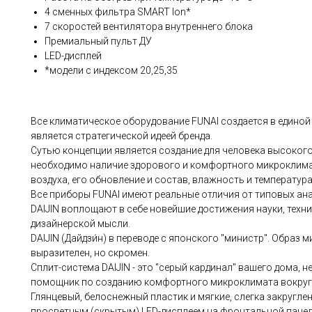
4 сменных фильтра SMART Ion*
7 скоростей вентилятора внутреннего блока
Премиальный пульт ДУ
LED-дисплей
*модели с индексом 20,25,35
Все климатическое оборудование FUNAI создается в единой к
является стратегической идеей бренда.
Сутью концепции является создание для человека высокого 
необходимо наличие здорового и комфортного микроклима
воздуха, его обновление и состав, влажность и температура
Все приборы FUNAI имеют реальные отличия от типовых ан
DAIJIN воплощают в себе новейшие достижения науки, техни
дизайнерской мысли.
DAIJIN (Дайдзи́н) в переводе с японского "министр". Образ м
выразителен, но скромен.
Сплит-система DAIJIN - это "серый кардинал" вашего дома, 
помощник по созданию комфортного микроклимата вокруг 
Глянцевый, белоснежный пластик и мягкие, слегка закругл
просветным (скрытым) LED-дисплеем на фронтальной пане