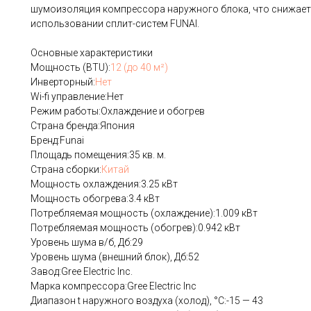
шумоизоляция компрессора наружного блока, что снижает
использовании сплит-систем FUNAI.
Основные характеристики
Мощность (BTU):
12 (до 40 м²)
Инверторный:
Нет
Wi-fi управление:Нет
Режим работы:Охлаждение и обогрев
Страна бренда:Япония
Бренд:Funai
Площадь помещения:35 кв. м.
Страна сборки:
Китай
Мощность охлаждения:3.25 кВт
Мощность обогрева:3.4 кВт
Потребляемая мощность (охлаждение):1.009 кВт
Потребляемая мощность (обогрев):0.942 кВт
Уровень шума в/б, Дб:29
Уровень шума (внешний блок), Дб:52
Завод:Gree Electric Inc.
Марка компрессора:Gree Electric Inc
Диапазон t наружного воздуха (холод), °C:-15 — 43