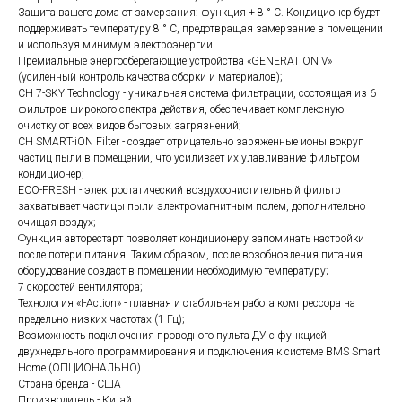
Защита вашего дома от замерзания: функция + 8 ° C. Кондиционер будет
поддерживать температуру 8 ° C, предотвращая замерзание в помещении
и используя минимум электроэнергии.
Премиальные энергосберегающие устройства «GENERATION V»
(усиленный контроль качества сборки и материалов);
CH 7-SKY Technology - уникальная система фильтрации, состоящая из 6
фильтров широкого спектра действия, обеспечивает комплексную
очистку от всех видов бытовых загрязнений;
CH SMART-iON Filter - создает отрицательно заряженные ионы вокруг
частиц пыли в помещении, что усиливает их улавливание фильтром
кондиционер;
ECO-FRESH - электростатический воздухоочистительный фильтр
захватывает частицы пыли электромагнитным полем, дополнительно
очищая воздух;
Функция авторестарт позволяет кондиционеру запоминать настройки
после потери питания. Таким образом, после возобновления питания
оборудование создаст в помещении необходимую температуру;
7 скоростей вентилятора;
Технология «I-Action» - плавная и стабильная работа компрессора на
предельно низких частотах (1 Гц);
Возможность подключения проводного пульта ДУ с функцией
двухнедельного программирования и подключения к системе BMS Smart
Home (ОПЦИОНАЛЬНО).
Страна бренда - США
Производитель - Китай