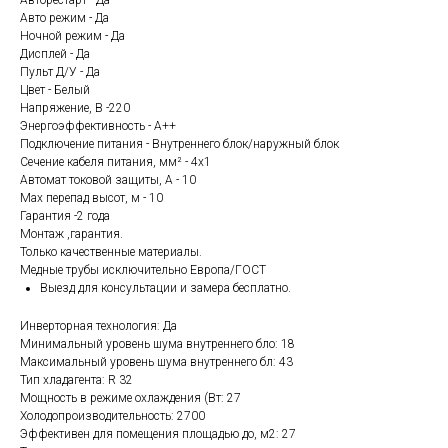
Авторестарт - Да
Авто режим - Да
Ночной режим - Да
Дисплей - Да
Пульт Д/У - Да
Цвет - Белый
Напряжение, В -220
Энергоэффективность - A++
Подключение питания - Внутреннего блок/наружный блок
Сечение кабеля питания, мм² - 4х1
Автомат токовой защиты, А - 10
Max перепад высот, м - 10
Гарантия -2 года
Монтаж ,гарантия.
Только качественные материалы.
Медные трубы исключительно Европа/ГОСТ
Выезд для консультации и замера бесплатно.
Инверторная технология: Да
Минимальный уровень шума внутреннего бло: 18
Максимальный уровень шума внутреннего бл: 43
Тип хладагента: R 32
Мощность в режиме охлаждения (Вт: 27
Холодопроизводительность: 2700
Эффективен для помещения площадью до, м2: 27