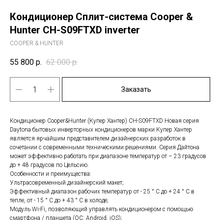
Кондиционер Сплит-система Cooper &
Hunter CH-S09FTXD inverter
COOPER & HUNTER
55 800
р.
62 000
р.
Заказать
Кондиционер Cooper&Hunter (Купер Хантер) CH-S09FTXD Новая серия
Daytona бытовых инверторных кондиционеров марки Купер Хантер
является ярчайшим представителем дизайнерских разработок в
сочетании с современными техническими решениями. Серия Дайтона
может эффективно работать при диапазоне температур от – 23 градусов
до + 48 градусов по Цельсию.
Особенности и преимущества:
Ультрасовременный дизайнерский макет;
Эффективный диапазон рабочих температур от - 25 ° С до + 24 ° С в
тепле, от - 15 ° С до + 43 ° С в холоде;
Модуль Wi-Fi, позволяющий управлять кондиционером с помощью
смартфона / планшета (ОС: Android, iOS);