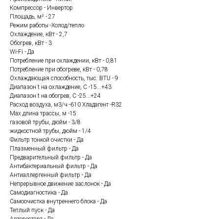
Компрессор - Инвертор
Площадь, м² - 27
Режим работы -Холод/тепло
Охлаждение, кВт - 2,7
Обогрев, кВт - 3
Wi-Fi - Да
Потребление при охлаждении, кВт - 0,81
Потребление при обогреве, кВт - 0,78
Охлаждающая способность, тыс. BTU - 9
Диапазон t на охлаждение, С -15...+43
Диапазон t на обогрев, С -25...+24
Расход воздуха, м3/ч -610 Хладагент -R32
Max длина трассы, м -15
газовой трубы, дюйм - 3/8
жидкостной трубы, дюйм - 1/4
Фильтр тонкой очистки - Да
Плазменный фильтр - Да
Предварительный фильтр - Да
Антибактериальный фильтр - Да
Антиаллергенный фильтр - Да
Непрерывное движение заслонок - Да
Самодиагностика - Да
Самоочистка внутреннего блока - Да
Теплый пуск - Да